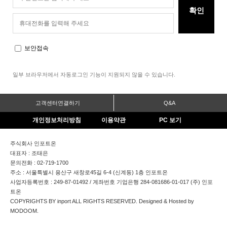
보안접속
일부 브라우저에서 자동로그인 기능이 지원되지 않을 수 있습니다.
고객센터연결하기
Q&A
개인정보처리방침
이용약관
PC 보기
주식회사 인포트온
대표자 : 조태은
문의전화 : 02-719-1700
주소 : 서울특별시 용산구 새창로45길 6-4 (신계동) 1층 인포트온
사업자등록번호 : 249-87-01492 / 계좌번호 기업은행 284-081686-01-017 (주) 인포
트온
COPYRIGHTS BY inport ALL RIGHTS RESERVED. Designed & Hosted by
MODOOM.